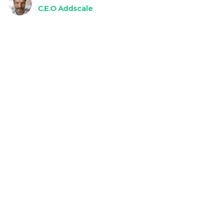
C.E.O Addscale