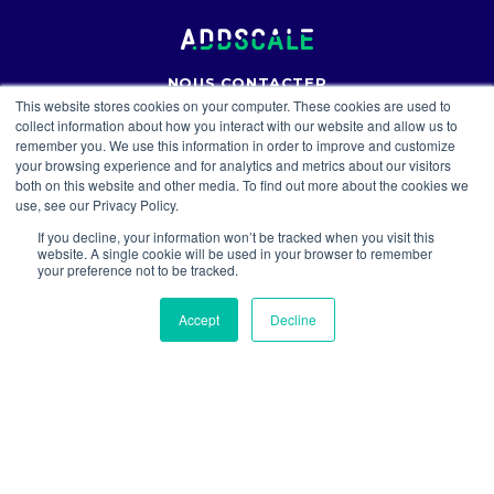
NOUS CONTACTER
This website stores cookies on your computer. These cookies are used to
229 rue Saint-Honoré
collect information about how you interact with our website and allow us to
75001 Paris, France
remember you. We use this information in order to improve and customize
your browsing experience and for analytics and metrics about our visitors
contact@addscale.fr
both on this website and other media. To find out more about the cookies we
06 13 52 53 55
use, see our Privacy Policy.
If you decline, your information won’t be tracked when you visit this
website. A single cookie will be used in your browser to remember
A PROPOS
your preference not to be tracked.
Addscale aide les entreprises BtoB à augmenter leur
chiffre d'affaires avec un programme d'accélération
Accept
Decline
des ventes.
Méthodologie
Solutions IA
Cas Client